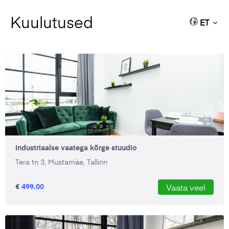
Kuulutused
ET
Industriaalse vaatega kõrge stuudio
Tera tn 3, Mustamäe, Tallinn
€
499.00
Vaata veel