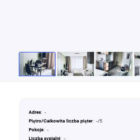
Adres
: -
Piętro/Całkowita liczba pięter
: -/5
Pokoje
: -
Liczba sypialni
: -