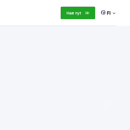
FI
Hae nyt