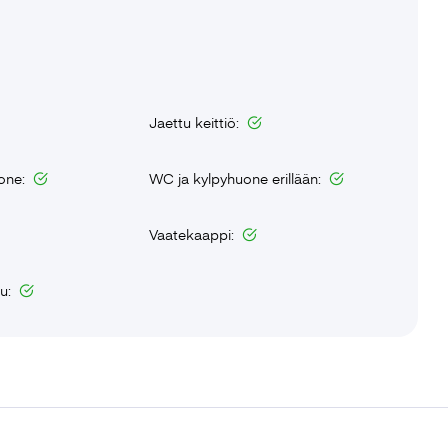
Jaettu keittiö:
uone:
WC ja kylpyhuone erillään:
Vaatekaappi:
tu: