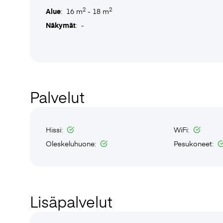
2
2
Alue
: 16 m
- 18 m
Näkymät
: -
Palvelut
Hissi:
WiFi:
Oleskeluhuone:
Pesukoneet:
Lisäpalvelut