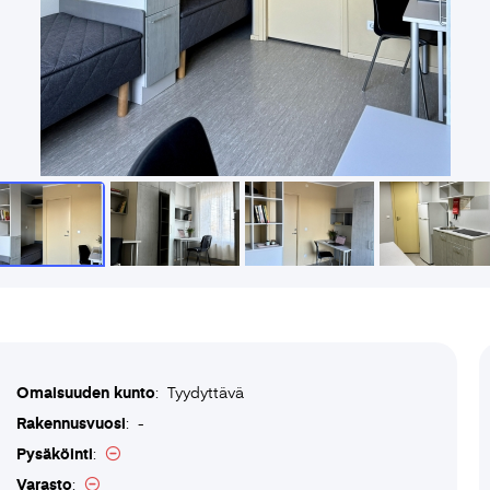
Omaisuuden kunto
: Tyydyttävä
Rakennusvuosi
: -
Pysäköinti
:
Varasto
: