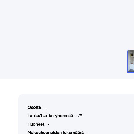
Osoite
: -
Lattia/Lattiat yhteensä
: -/5
Huoneet
: -
Makuuhuoneiden lukumäärä
: -