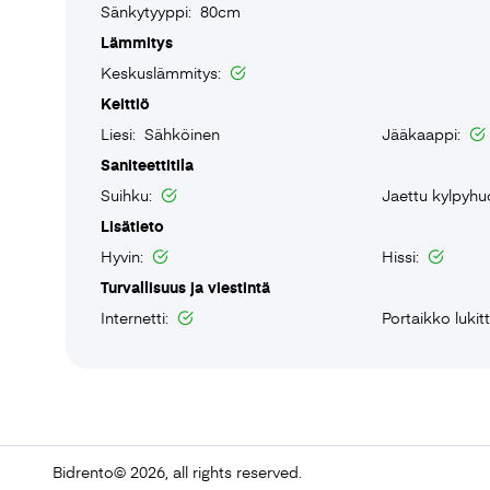
Sänkytyyppi: 80cm
Lämmitys
Keskuslämmitys:
Keittiö
Liesi: Sähköinen
Jääkaappi:
Saniteettitila
Suihku:
Jaettu kylpyh
Lisätieto
Hyvin:
Hissi:
Turvallisuus ja viestintä
Internetti:
Portaikko lukit
Bidrento
© 2026, all rights reserved.