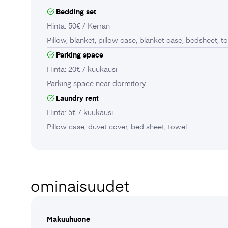
Bedding set
Hinta: 50€ / Kerran
Pillow, blanket, pillow case, blanket case, bedsheet, t
Parking space
Hinta: 20€ / kuukausi
Parking space near dormitory
Laundry rent
Hinta: 5€ / kuukausi
Pillow case, duvet cover, bed sheet, towel
ominaisuudet
Makuuhuone