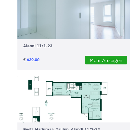
Aiandi 11/1-23
€
639.00
Mehr Anzeigen
Eesti, Harjumaa, Tallinn, Aiandi 11/2-22